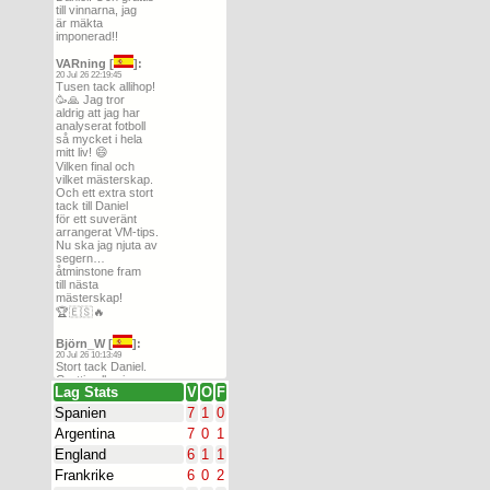
till vinnarna, jag
Jonisco
,
jonki
,
Jontinho
,
är mäkta
Julle1891
,
Kain70
,
imponerad!!
Karlbeer
,
kingen
,
VARning [
]:
KistaHills
,
Klinsmanne
,
20 Jul 26 22:19:45
Tusen tack allihop!
Kolmilan194
,
Lallito
,
🥳🙏 Jag tror
Lamell
,
LameloBall
,
aldrig att jag har
analyserat fotboll
Larsilund
,
Larssa
,
Leijon
,
så mycket i hela
Lenny K
,
LGclipper
,
mitt liv! 😄
Vilken final och
Limpan79
,
Lina
,
vilket mästerskap.
lovewiklund
,
Lovider
,
Och ett extra stort
tack till Daniel
LUDDEK
,
Läraren
,
för ett suveränt
macattack
,
Mallorca
,
arrangerat VM-tips.
Nu ska jag njuta av
Malta
,
Mange69
,
segern…
mangemunkjensen
,
åtminstone fram
ManonLaBleue
,
till nästa
mästerskap!
Masa2511
,
Matousch
,
🏆🇪🇸🔥
MatteGoal
,
MattMellow
,
Max
,
Maximumdude
,
Björn_W [
]:
20 Jul 26 10:13:49
MaxOElla
,
McGinn7
,
Stort tack Daniel.
MediocreJoker
,
Mibo
,
Grattis alla vinnare
Lag Stats
V
O
F
MNilion
,
Mocba
,
Stadion [
]:
Spanien
7
1
0
Montequesta
,
montero
,
20 Jul 26 10:00:01
Stort tack, detta
Argentina
7
0
1
Morrocki
,
Mr MFF 21
,
är är verkligen
England
6
1
1
det i särklass
mummel
,
Nemo
,
Nifen
,
roligaste och bäst
Frankrike
6
0
2
Nilslowbeer
,
NoahLind
,
uppstyrda