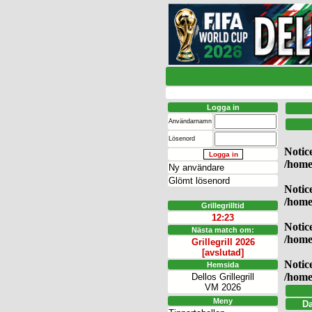
Logga in
Användarnamn
Lösenord
Notic
/home
Ny användare
Glömt lösenord
Notic
/home
Grillegrilltid
12:23
Notic
Nästa match om:
/home
Grillegrill 2026
[avslutad]
Notic
Hemsida
/home
Dellos Grillegrill
VM 2026
Meny
D