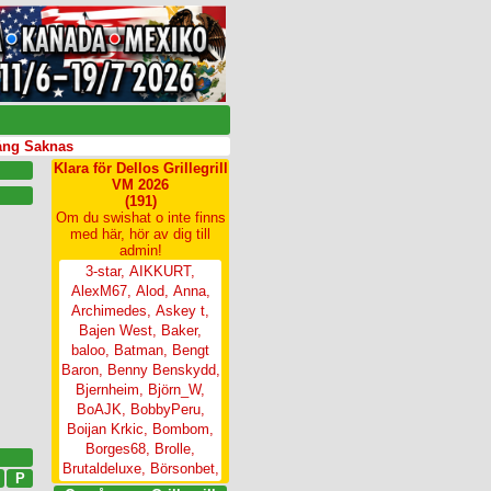
Saknas
Klara för Dellos Grillegrill
VM 2026
(191)
Om du swishat o inte finns
med här, hör av dig till
admin!
3-star
,
AIKKURT
,
AlexM67
,
Alod
,
Anna
,
Archimedes
,
Askey t
,
Bajen West
,
Baker
,
baloo
,
Batman
,
Bengt
Baron
,
Benny Benskydd
,
Bjernheim
,
Björn_W
,
BoAJK
,
BobbyPeru
,
Boijan Krkic
,
Bombom
,
Borges68
,
Brolle
,
Brutaldeluxe
,
Börsonbet
,
P
Catnissen
,
Chomi13
,