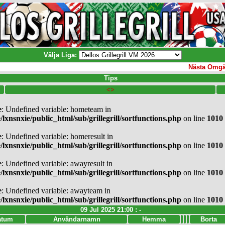
Välja Liga:
Nästa Omgång 
Tips
<>
e
: Undefined variable: hometeam in
/lxnsnxie/public_html/sub/grillegrill/sortfunctions.php
on line
1010
e
: Undefined variable: homeresult in
/lxnsnxie/public_html/sub/grillegrill/sortfunctions.php
on line
1010
e
: Undefined variable: awayresult in
/lxnsnxie/public_html/sub/grillegrill/sortfunctions.php
on line
1010
e
: Undefined variable: awayteam in
/lxnsnxie/public_html/sub/grillegrill/sortfunctions.php
on line
1010
09 Jul 2025 21:00 : -
atum
Användarnamn
Hemma
Borta