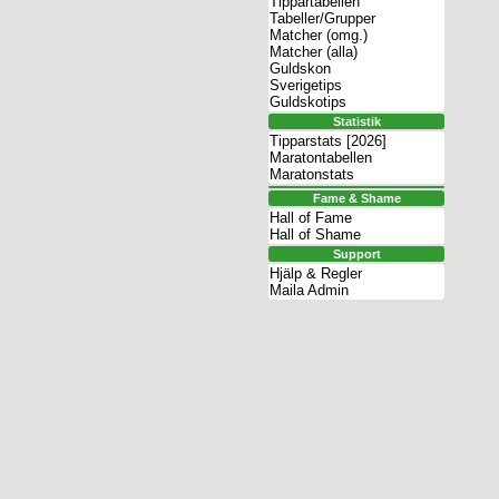
Tippartabellen
Tabeller/Grupper
Matcher (omg.)
Matcher (alla)
Guldskon
Sverigetips
Guldskotips
Statistik
Tipparstats [2026]
Maratontabellen
Maratonstats
Fame & Shame
Hall of Fame
Hall of Shame
Support
Hjälp & Regler
Maila Admin