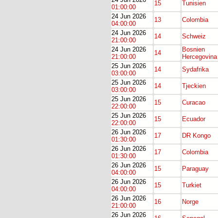
15
Tunisien
01:00:00
24 Jun 2026
13
Colombia
04:00:00
24 Jun 2026
14
Schweiz
21:00:00
24 Jun 2026
Bosnien
14
21:00:00
Hercegovina
25 Jun 2026
14
Sydafrika
03:00:00
25 Jun 2026
14
Tjeckien
03:00:00
25 Jun 2026
15
Curacao
22:00:00
25 Jun 2026
15
Ecuador
22:00:00
26 Jun 2026
17
DR Kongo
01:30:00
26 Jun 2026
17
Colombia
01:30:00
26 Jun 2026
15
Paraguay
04:00:00
26 Jun 2026
15
Turkiet
04:00:00
26 Jun 2026
16
Norge
21:00:00
26 Jun 2026