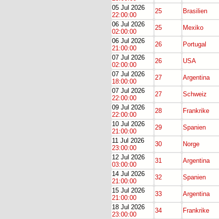
05 Jul 2026
25
Brasilien
22:00:00
06 Jul 2026
25
Mexiko
02:00:00
06 Jul 2026
26
Portugal
21:00:00
07 Jul 2026
26
USA
02:00:00
07 Jul 2026
27
Argentina
18:00:00
07 Jul 2026
27
Schweiz
22:00:00
09 Jul 2026
28
Frankrike
22:00:00
10 Jul 2026
29
Spanien
21:00:00
11 Jul 2026
30
Norge
23:00:00
12 Jul 2026
31
Argentina
03:00:00
14 Jul 2026
32
Spanien
21:00:00
15 Jul 2026
33
Argentina
21:00:00
18 Jul 2026
34
Frankrike
23:00:00