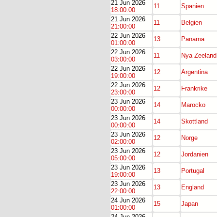
21 Jun 2026
11
Spanien
18:00:00
21 Jun 2026
11
Belgien
21:00:00
22 Jun 2026
13
Panama
01:00:00
22 Jun 2026
11
Nya Zeeland
03:00:00
22 Jun 2026
12
Argentina
19:00:00
22 Jun 2026
12
Frankrike
23:00:00
23 Jun 2026
14
Marocko
00:00:00
23 Jun 2026
14
Skottland
00:00:00
23 Jun 2026
12
Norge
02:00:00
23 Jun 2026
12
Jordanien
05:00:00
23 Jun 2026
13
Portugal
19:00:00
23 Jun 2026
13
England
22:00:00
24 Jun 2026
15
Japan
01:00:00
24 Jun 2026