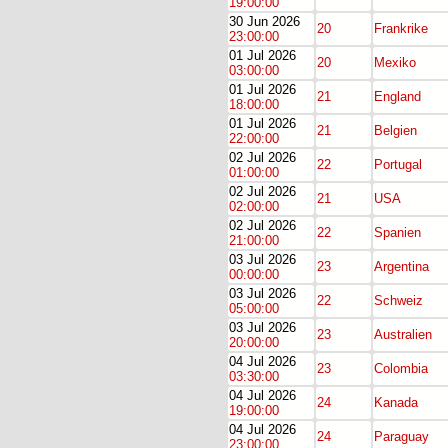
19:00:00
30 Jun 2026
20
Frankrike
23:00:00
01 Jul 2026
20
Mexiko
03:00:00
01 Jul 2026
21
England
18:00:00
01 Jul 2026
21
Belgien
22:00:00
02 Jul 2026
22
Portugal
01:00:00
02 Jul 2026
21
USA
02:00:00
02 Jul 2026
22
Spanien
21:00:00
03 Jul 2026
23
Argentina
00:00:00
03 Jul 2026
22
Schweiz
05:00:00
03 Jul 2026
23
Australien
20:00:00
04 Jul 2026
23
Colombia
03:30:00
04 Jul 2026
24
Kanada
19:00:00
04 Jul 2026
24
Paraguay
23:00:00