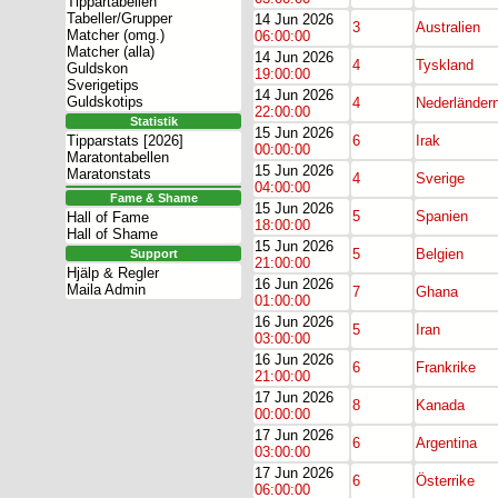
Tippartabellen
Tabeller/Grupper
14 Jun 2026
3
Australien
Matcher (omg.)
06:00:00
Matcher (alla)
14 Jun 2026
4
Tyskland
Guldskon
19:00:00
Sverigetips
14 Jun 2026
Guldskotips
4
Nederländer
22:00:00
Statistik
15 Jun 2026
Tipparstats [2026]
6
Irak
00:00:00
Maratontabellen
15 Jun 2026
Maratonstats
4
Sverige
04:00:00
Fame & Shame
15 Jun 2026
5
Spanien
Hall of Fame
18:00:00
Hall of Shame
15 Jun 2026
5
Belgien
Support
21:00:00
Hjälp & Regler
16 Jun 2026
Maila Admin
7
Ghana
01:00:00
16 Jun 2026
5
Iran
03:00:00
16 Jun 2026
6
Frankrike
21:00:00
17 Jun 2026
8
Kanada
00:00:00
17 Jun 2026
6
Argentina
03:00:00
17 Jun 2026
6
Österrike
06:00:00