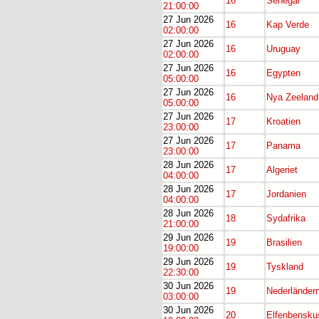
16
Senegal
21:00:00
27 Jun 2026
16
Kap Verde
02:00:00
27 Jun 2026
16
Uruguay
02:00:00
27 Jun 2026
16
Egypten
05:00:00
27 Jun 2026
16
Nya Zeeland
05:00:00
27 Jun 2026
17
Kroatien
23:00:00
27 Jun 2026
17
Panama
23:00:00
28 Jun 2026
17
Algeriet
04:00:00
28 Jun 2026
17
Jordanien
04:00:00
28 Jun 2026
18
Sydafrika
21:00:00
29 Jun 2026
19
Brasilien
19:00:00
29 Jun 2026
19
Tyskland
22:30:00
30 Jun 2026
19
Nederländer
03:00:00
30 Jun 2026
20
Elfenbensku