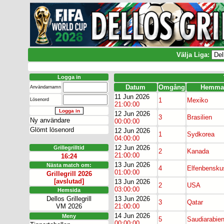
Välja Liga:
Logga in
Datum
Omgång
Hemma
Användarnamn
11 Jun 2026
1
Mexiko
Lösenord
21:00:00
12 Jun 2026
3
Brasilien
Ny användare
00:00:00
Glömt lösenord
12 Jun 2026
1
Sydkorea
04:00:00
12 Jun 2026
Grillegrilltid
2
Kanada
21:00:00
16:24
13 Jun 2026
Nästa match om:
4
Elfenbensku
01:00:00
Grillegrill 2026
[avslutad]
13 Jun 2026
2
USA
03:00:00
Hemsida
Dellos Grillegrill
13 Jun 2026
3
Qatar
VM 2026
21:00:00
14 Jun 2026
Meny
5
Saudiarabie
00:00:00