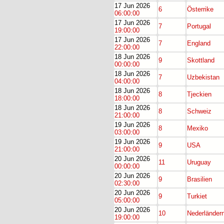
17 Jun 2026
6
Österrike
06:00:00
17 Jun 2026
7
Portugal
19:00:00
17 Jun 2026
7
England
22:00:00
18 Jun 2026
9
Skottland
00:00:00
18 Jun 2026
7
Uzbekistan
04:00:00
18 Jun 2026
8
Tjeckien
18:00:00
18 Jun 2026
8
Schweiz
21:00:00
19 Jun 2026
8
Mexiko
03:00:00
19 Jun 2026
9
USA
21:00:00
20 Jun 2026
11
Uruguay
00:00:00
20 Jun 2026
9
Brasilien
02:30:00
20 Jun 2026
9
Turkiet
05:00:00
20 Jun 2026
10
Nederländer
19:00:00