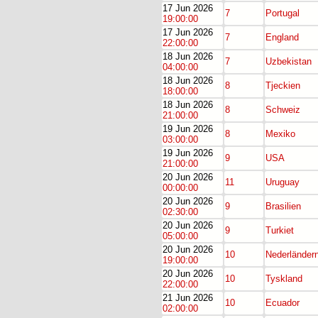
17 Jun 2026
7
Portugal
19:00:00
17 Jun 2026
7
England
22:00:00
18 Jun 2026
7
Uzbekistan
04:00:00
18 Jun 2026
8
Tjeckien
18:00:00
18 Jun 2026
8
Schweiz
21:00:00
19 Jun 2026
8
Mexiko
03:00:00
19 Jun 2026
9
USA
21:00:00
20 Jun 2026
11
Uruguay
00:00:00
20 Jun 2026
9
Brasilien
02:30:00
20 Jun 2026
9
Turkiet
05:00:00
20 Jun 2026
10
Nederländer
19:00:00
20 Jun 2026
10
Tyskland
22:00:00
21 Jun 2026
10
Ecuador
02:00:00