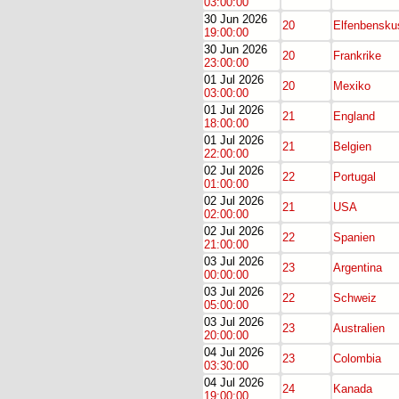
03:00:00
30 Jun 2026
20
Elfenbensku
19:00:00
30 Jun 2026
20
Frankrike
23:00:00
01 Jul 2026
20
Mexiko
03:00:00
01 Jul 2026
21
England
18:00:00
01 Jul 2026
21
Belgien
22:00:00
02 Jul 2026
22
Portugal
01:00:00
02 Jul 2026
21
USA
02:00:00
02 Jul 2026
22
Spanien
21:00:00
03 Jul 2026
23
Argentina
00:00:00
03 Jul 2026
22
Schweiz
05:00:00
03 Jul 2026
23
Australien
20:00:00
04 Jul 2026
23
Colombia
03:30:00
04 Jul 2026
24
Kanada
19:00:00