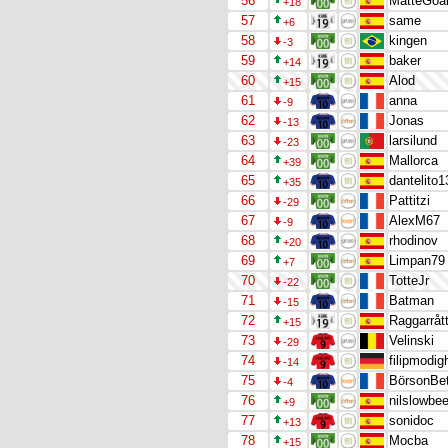
56
MatteGoa
+18
57
same
+6
58
kingen
-3
59
baker
+14
60
Alod
+15
61
anna
-9
62
Jonas
-13
63
larsilund
-23
64
Mallorca
+39
65
dantelito
+35
66
Pattitzi
-29
67
AlexM67
-9
68
rhodinov
+20
69
Limpan79
+7
70
TotteJr
-22
71
Batman
-15
72
Raggarråt
+15
73
Velinski
-29
74
filipmodig
-14
75
BörsonBe
-4
76
nilslowbee
+9
77
sonidoc
+13
78
Mocba
+15