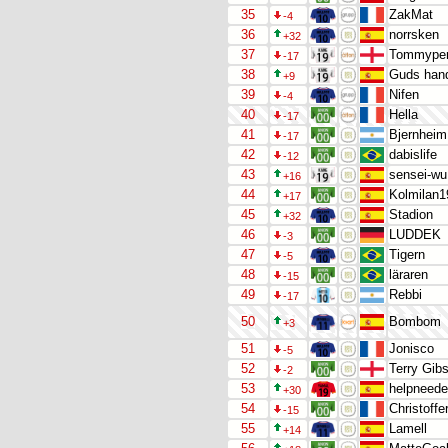
35
ZakMat
-4
36
norrsken
+32
37
Tommype
-17
38
Guds han
+9
39
Nifen
-4
40
Hella
-17
41
Bjernheim
-17
42
dabislife
-12
43
sensei-wu
+16
44
Kolmilan1
+17
45
Stadion
+32
46
LUDDEK
-3
47
Tigern
-5
48
läraren
-15
49
Rebbi
-17
50
Bombom
+3
51
Jonisco
-5
52
Terry Gib
-2
53
helpneed
+30
54
Christoffe
-15
55
Lamell
+14