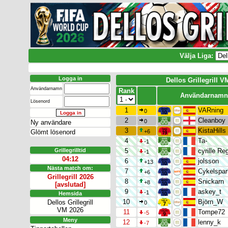
Välja Liga:
Logga in
Dellos Grillegrill
Användarnamn
Rank
Användarnamn
Lösenord
1
VARning
0
2
Cleanboy
0
Ny användare
3
KistaHills
Glömt lösenord
+6
4
Ta-
-1
Grillegrilltid
5
cyrille Re
-1
04:12
6
jolsson
+13
Nästa match om:
7
Cykelspar
+6
Grillegrill 2026
8
Snickarn
+8
[avslutad]
9
askey_t
-1
Hemsida
10
Björn_W
Dellos Grillegrill
0
VM 2026
11
Tompe72
-5
Meny
12
lenny_k
-7