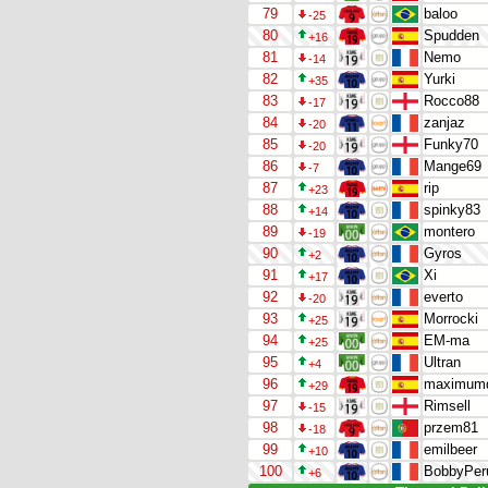
79
baloo
-25
80
Spudden
+16
81
Nemo
-14
82
Yurki
+35
83
Rocco88
-17
84
zanjaz
-20
85
Funky70
-20
86
Mange69
-7
87
rip
+23
88
spinky83
+14
89
montero
-19
90
Gyros
+2
91
Xi
+17
92
everto
-20
93
Morrocki
+25
94
EM-ma
+25
95
Ultran
+4
96
maximum
+29
97
Rimsell
-15
98
przem81
-18
99
emilbeer
+10
100
BobbyPer
+6