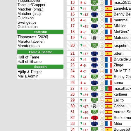
Tippartabellen
13
masa2511
-6
Tabeller/Grupper
14
LameloBal
Matcher (omg.)
+4
Matcher (alla)
15
Benny Be
+12
Guldskon
16
mummel
-4
Sverigetips
17
MNilion
Guldskotips
+11
18
McGinn7
Statistik
-7
Tipparstats [2026]
19
Matousch
+2
Maratontabellen
20
rasputin
Maratonstats
+5
Fame & Shame
21
uttern
+17
Hall of Fame
22
Brutaldel
+4
Hall of Shame
23
Zinge
-9
Support
24
Mr MFF 2
Hjälp & Regler
-7
Maila Admin
25
Sunny Ga
+4
26
soma
-4
27
macattac
-12
28
karlbeer
+34
29
Lallito
+7
30
Cobbe
+27
31
Varese Se
+10
32
Rocketma
+13
33
Mibo
+1
34
Borges68
+17