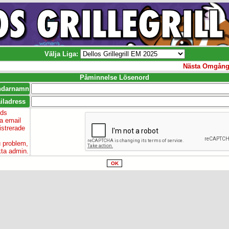
Välja Liga:
Nästa Omgång S
Påminnelse Lösenord
ndarnamn
iladress
ds
 email
istrerade
 problem,
ta admin.