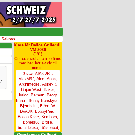
aknas
Klara för Dellos Grillegrill
VM 2026
(191)
Om du swishat o inte finns
med här, hör av dig till
admin!
3-star
,
AIKKURT
,
AlexM67
,
Alod
,
Anna
,
Archimedes
,
Askey t
,
Bajen West
,
Baker
,
baloo
,
Batman
,
Bengt
Baron
,
Benny Benskydd
,
Bjernheim
,
Björn_W
,
BoAJK
,
BobbyPeru
,
Boijan Krkic
,
Bombom
,
Borges68
,
Brolle
,
Brutaldeluxe
,
Börsonbet
,
Catnissen
,
Chomi13
,
Omgångens Grillegrill