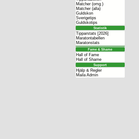
Matcher (omg.)
Matcher (alla)
Guldskon
Sverigetips
Guldskotips
Statistik
Tipparstats [2026]
Maratontabellen
Maratonstats
Fame & Shame
Hall of Fame
Hall of Shame
Support
Hjälp & Regler
Maila Admin