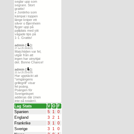
seglar upp som
Jonisco
,
jonki
,
Jontinho
,
segrare. Stort
Julle1891
,
Kain70
,
grattis!
✊️ Jontinho som
Karlbeer
,
kingen
,
kämpat i toppen
KistaHills
,
Klinsmanne
,
länge kniper ett
silver o Bjernheim
Kolmilan194
,
Lallito
,
flyger upp på
Lamell
,
LameloBall
,
pallplats med sitt
vågade tips på
Larsilund
,
Larssa
,
Leijon
,
1-1. Grattis!
Lenny K
,
LGclipper
,
Limpan79
,
Lina
,
admin [
]:
27 Jul 25 19:06:21
lovewiklund
,
Lovider
,
Matchtiden var fel,
utgår från att
LUDDEK
,
Läraren
,
ingen har utnyttjat
macattack
,
Mallorca
,
det. Bonne Chance!
Malta
,
Mange69
,
admin [
]:
mangemunkjensen
,
22 Jul 25 23:42:05
ManonLaBleue
,
Har upptäckt att
”omgångens
Masa2511
,
Matousch
,
grillegrill” visar
MatteGoal
,
MattMellow
,
fel poäng.
Poängen för
Max
,
Maximumdude
,
Sverigetispet
MaxOElla
,
McGinn7
,
adderas där (men
inte på totalen).
MediocreJoker
,
Mibo
,
Kosmetiskt fel
Lag Stats
V
O
F
MNilion
,
Mocba
,
helt enkelt.
Spanien
5
1
0
Skall verifiera
Montequesta
,
montero
,
o se om vi kan fixa
England
3
2
1
Morrocki
,
Mr MFF 21
,
det.
Frankrike
3
1
0
mummel
,
Nemo
,
Nifen
,
admin [
]:
Sverige
3
1
0
Nilslowbeer
,
NoahLind
,
17 Jul 25 23:53:54
5p utdelade för