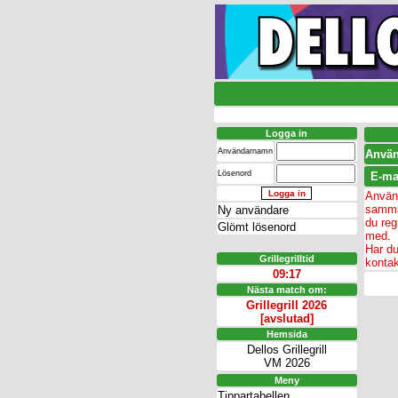
Logga in
Användarnamn
Anvä
Lösenord
E-ma
Använ
samma
Ny användare
du reg
Glömt lösenord
med.
Har du
Grillegrilltid
kontak
09:17
Nästa match om:
Grillegrill 2026
[avslutad]
Hemsida
Dellos Grillegrill
VM 2026
Meny
Tippartabellen