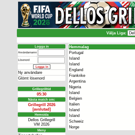
Välja Liga:
Logga in
Hemmalag
Portugal
Användarnamn
Island
Lösenord
Island
England
Ny användare
Frankrike
Glömt lösenord
Argentina
Nigeria
Grillegrilltid
Island
05:30
Belgien
Nästa match om:
Italien
Grillegrill 2026
[avslutad]
Island
Hemsida
Island
Dellos Grillegrill
Schweiz
VM 2026
Norge
Meny