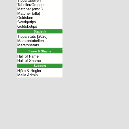
Tippartabellen
Tabeller/Grupper
Matcher (omg.)
Matcher (alla)
Guldskon
Sverigetips
Guldskotips
Statistik
Tipparstats [2026]
Maratontabellen
Maratonstats
Fame & Shame
Hall of Fame
Hall of Shame
Support
Hjälp & Regler
Maila Admin